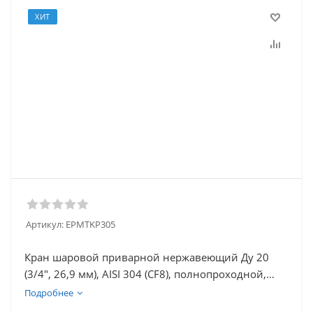
ХИТ
Артикул:
EPMTKP305
Кран шаровой приварной нержавеющий Ду 20
(3/4", 26,9 мм), AISI 304 (CF8), полнопроходной,
трехсоставной (3PC), разборный, с блокировкой
Подробнее
ручки, под приварку, удлиненный, без площадки