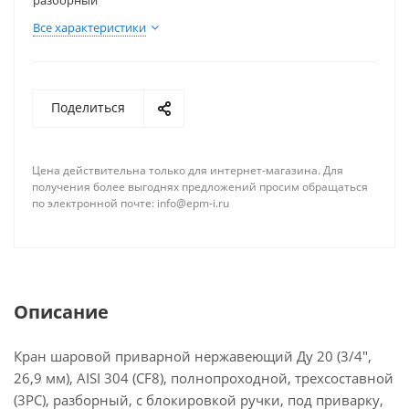
наружному диаметру;
разборный
материал корпуса — нержавеющая сталь AISI304;
Все характеристики
конструкция — под приварку, трехсоставной,
разборный, с блокировкой ручки;
Кран не оснащен площадкой для подключения
Поделиться
электропривода или пневмопривода.
Шаровой кран является надёжным и долговечным
Цена действительна только для интернет-магазина. Для
запорным устройством, которое широко
получения более выгоднях предложений просим обращаться
применяется в различных отраслях
по электронной почте: info@epm-i.ru
промышленности и строительства. Он
применяется для перекрытия потока рабочей
среды, такой как вода, газ, нефтепродукты и
другие неагрессивные жидкости. Благодаря своей
конструкции и материалам изготовления кран
Описание
обладает высокой устойчивостью к коррозии и
агрессивным средам, что делает его надёжным и
Кран шаровой приварной нержавеющий Ду 20 (3/4",
долговечным запорным устройством.
26,9 мм), AISI 304 (CF8), полнопроходной, трехсоставной
(3PC), разборный, с блокировкой ручки, под приварку,