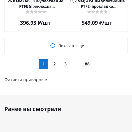
26,8 мм) AISI 304 уплотнение
33,7 мм) AISI 304 уплотнение
PTFE (прокладка
PTFE (прокладка
фторопластовая),
фторопластовая),
приварная
приварная
396.93
₽
/шт
549.09
₽
/шт
Показать еще
1
2
3
88
Фитинги приварные
Ранее вы смотрели