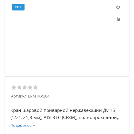
ХИТ
Артикул:
EPMTKP304
Кран шаровой приварной нержавеющий Ду 15
(1/2", 21,3 мм), AISI 316 (CF8M), полнопроходной,
трехсоставной (3PC), разборный, с блокировкой
Подробнее
ручки, под приварку, удлиненный, без площадки