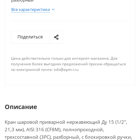
наружному диаметру;
разборный
материал корпуса — нержавеющая сталь AISI316;
Все характеристики
конструкция — под приварку, трехсоставной,
разборный, с блокировкой ручки;
Кран не оснащен площадкой для подключения
Поделиться
электропривода или пневмопривода.
Шаровой кран является надёжным и долговечным
Цена действительна только для интернет-магазина. Для
запорным устройством, которое широко
получения более выгоднях предложений просим обращаться
применяется в различных отраслях
по электронной почте: info@epm-i.ru
промышленности и строительства. Он
применяется для перекрытия потока рабочей
среды, такой как вода, газ, нефтепродукты и
другие неагрессивные жидкости. Благодаря своей
конструкции и материалам изготовления кран
Описание
обладает высокой устойчивостью к коррозии и
агрессивным средам, что делает его надёжным и
Кран шаровой приварной нержавеющий Ду 15 (1/2",
долговечным запорным устройством.
21,3 мм), AISI 316 (CF8M), полнопроходной,
трехсоставной (3PC), разборный, с блокировкой ручки,